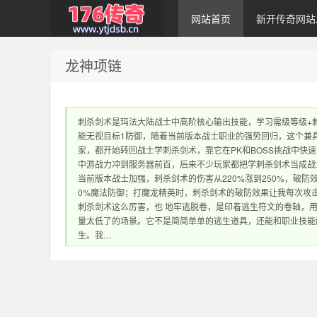
网站首页
新开传奇网站
龙神项链
1.76传奇发布网｜
刺杀剑术是玛法大陆战士中高阶核心输出技能，学习需级等级+刺
能无视目标1防御，随着当前版本战士职业的强势回归，这个兼
家，都开始转回战士学刺杀剑术，靠它在PK和BOSS挑战中
中游战力冲到服务器前百，后来不少玩家都把学刺杀剑术当成战
当前版本战士加强，刺杀剑术的伤害从220%涨到250%，破防
0%魔法防御；打魔龙精英时，刺杀剑术的破防效果让我每次攻
刺杀剑术这么厉害，也 地牢逃脱卷，是印着逃生符文的卷轴，
1.76传奇sf网站 提
量太低了的场景。它不是简简单单的逃生道具，还能和职业技能
生。我…