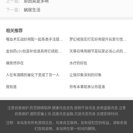
上一篇：
原因真是多啊
下一篇：
蜗居生活
奇_1.76传奇发布网
相关推荐
噬血术实战妙用配一起各类手法提升对战优势
梦幻戒指实打实好用提升玩家引怪贼能打优势
金创药(小)包是补给道具用它续航玩家就可以获得需要的装备并减少回城
天尊召唤用细节是玩家必当心点的要命的
痛依然存在
水疗的好处
人在有酒精的催化下变成了另一人
让我印象深刻的印象
我知道
你有本事就承认你是谁
注意自我保护,防范网络陷阱.健康讯息忠告:抵制不良讯息,拒绝盗版讯息.注意
自我保护,谨防受骗上当.适度讯息益脑,沉迷讯息伤身.合理安排时间.
注释：本站发布所有游戏信息，均来自互联网，如有侵犯您的权益，请联系我
们告知说明，本站将在第一时间内删除。