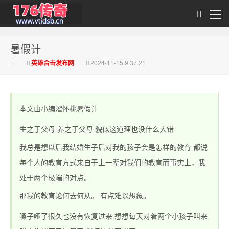
暑假计
传奇私发布
英雄合击发布网
2024-11-15 9:37:21
本文由小编濯怀桃暑假计
生之于父母 养之于父母 貌似这道理也没什么大错
我总是想以后我结婚生子后对我的孩子会是怎样的教育 都说
每个人的教育方式来自于上一辈对我们的教育而事实上，我
1.76_1.76传奇sf网
处于两个极端的对点。
那我的教育论何去何从。 有点难以想象。
嗓子哑了很久也没有恢复过来 想想每天对着两个小孩子叫来