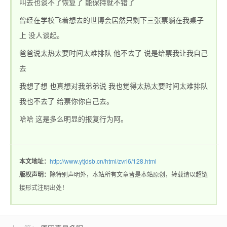
叫去也谈不了恢复了 能保持就不错了
曾经在学校飞着想去的世博会居然只剩下三张票躺在我桌子
上 没人谈起。
站_热血传奇1.76私
爸爸说太热太要时间太难排队 他不去了 说是给票我让我自己
去
我想了想 也真想对我弟弟说 我也觉得太热太要时间太难排队
我也不去了 给票你你自己去。
哈哈 这是多么明显的报复行为阿。
服_新开1.76精品传
本文地址：
http://www.ytjdsb.cn/html/zvrl6/128.html
版权声明：
除特别声明外，本站所有文章皆是本站原创，转载请以超链
接形式注明出处！