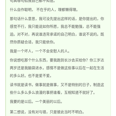
句真哪句假我自己都不知道。
什么自作聪明， 不在乎的人，理都懒得理。
奇_1.76传奇发布网
那句话什么意思，我可没先提出这样的话，是你提出的，你
感觉不行，我只能说如你所愿，我总不能勉强，总不能强
迫。对不对，再说谁违背承诺的自己明白，谁说不说的。既
然你质疑合适，我只能依你。
我是一个坏人，一个不会安慰人的人。
你说想吃那个什么东西，要我跑到长沙去买给你？你三岁达
两岁还是我脑袋进水，感情不是做这些事以后在一起在生活
的多么好。也不是爱不爱。
读书就是读书，做事就是做事，又不是特别的日子，制造这
些什么多么多么浪漫的事把谁看，互相知道不就好了。
我要的是以后。一个美丽的以后。
第二想说，没有对与错，只是彼此当时不明白。