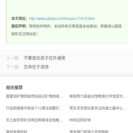
本文地址：
http://www.ytjdsb.cn/html/yzlu17/413.html
版权声明：
除特别声明外，本站所有文章皆是本站原创，转载请以超链
接形式注明出处！
上一篇：
不要放任孩子在外通宵
下一篇：
生命在于坚持
相关推荐
雷霆剑矿物回收然后经过矿物回收站就能兑换成实用道具
邪恶势力是敌对怪物清它夺宝因为每一个副本里面都有竞争性要抢刷新点
行会回城卷可依自个儿情况调整打架技巧的道具
梵天灵衣受玩家关注的道士最中心装备与越练越猛帮衬一把
天之血饮弥补法师近距离攻击短板的实战解读
时间过的好快
曾经非常的好
南京禄口机场之坎坷接机