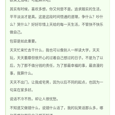
其实有时候，喜欢多想，你又何尝不是。追求踏实的生活，
平平淡淡才是真。这是这段时间悟通的道理，争什么？吵什
站_热血传奇1.76私
么？哭什么？好好珍惜上天给的每一天生活，不管快不快乐
做自己。
包容是如此重要。
天天忙来忙去干什么，我也可以像别人一样读大学，天天
玩，天天萎靡但很开心的过着自己想过的日子。不是为了以
后，为了那不值分钱的责任，为了那最幸福的事，最浪漫的
事，我算什么。
服_新开1.76精品传
天天不出门，让我成宅男，因为以后不同的起点，也因为一
句呆在家多好。
说话不冷不热，却让人很忧愁。
不知道又做错什么，说错什么话了，我的玩笑话那么多，哪