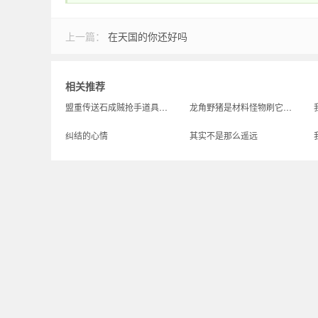
奇_1.76传奇发布网
上一篇：
在天国的你还好吗
相关推荐
盟重传送石成贼抢手道具便捷传送获玩家青睐
龙角野猪是材料怪物刷它爆油但是交易所每天出售的祝福油数量有限靠它攒更稳
纠结的心情
其实不是那么遥远