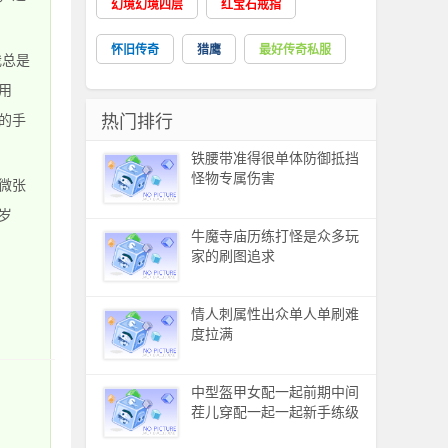
幻境幻境四层
红宝石戒指
怀旧传奇
猎鹰
最好传奇私服
总是
用
热门排行
的手
铁腰带准得很单体防御抵挡
怪物专属伤害
微张
岁
牛魔寺庙历练打怪是众多玩
家的刷图追求
情人刺属性出众单人单刷难
度拉满
中型盔甲女配一起前期中间
茬儿穿配一起一起新手练级
场景