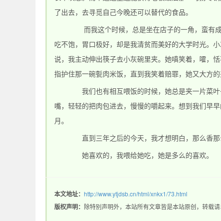
了出去，去寻觅自己今晚还可以替代的食品。
而我这个时候，总是坐在店子的一角，蛮有成就的
站_热血传奇1.76私
吃不饱，胃口极好，却是我清贫而美好的大学时光。小
说，我主动伸出筷子去小灰碗里夹。她嗔笑着，嚯，恬
指护住那一碗甏肉米饭，直到我笑着赔罪，她又大方的
我们也有相互喂饭的时候，她总是夹一片菜叶子喂
嘴，轻轻的把肉包进去，慢慢的嚼起来。想到我们早早
月。
服_新开1.76精品传
直到三年之后的今天，我才想明白，那么香那么
她喜欢的，我喂给她吃，她是多么的喜欢。
本文地址：
http://www.ytjdsb.cn/html/xnkx1/73.html
版权声明：
除特别声明外，本站所有文章皆是本站原创，转载请