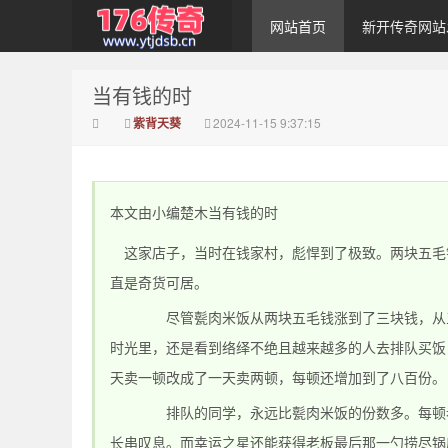
网站首页
新开传奇网站
当有钱的时
传奇私发布
紫背天葵
2024-11-15 9:37:15
本文由小编楚木当有钱的时
这家店子，当时在钱家村，彪悍到了极致。两块五毛
直是奇货可居。
1.76_1.76传奇sf网
尽管甏肉米饭从两块五毛钱涨到了三块钱，从三块
时光里，还是看到络绎不绝且越来越多的人去排队买饭
天卖一顿改成了一天卖两顿，每顿还增加到了八百份。
排队的同学，永远比甏肉米饭的份数多。每顿老板
长串叹息。而幸运之星还能获得老板最后那一勺捞尽锅