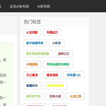
站
合击sf发布网
sf发布网
热门标签
火龙洞窟
玛雅战刀
新开网通传奇
小虾米
新开变态传奇私服
战神之刃
，简
木域戒指
传奇私服发布网站
后的
天之屠龙
隐身戒指
好私服123
把一
破魔封印
传奇变态私服
新手村干肉
圣者の戒
火龙之角
起一
，退