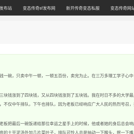
发布站
变态传奇sf发布网
新开传奇变态私服
变态传奇网
钱一碗，只卖中午一顿，一顿五百份，卖完为止。在三万多理工学子心中
钱涨到了四块钱，又从四块钱涨到了五块钱。我在时日不多的大学最
，不仅中午排队，下午也排队，因为老板已经响应广大人民的热烈号召，
把最后一碗饭递给那位幸运之星手上的时候，他或者她的身后总会响
底的土豆泥汤外加几片菜叶子，排队可怜人总是抽动一下喉头，抿一下嘴