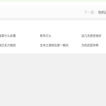
下一篇：
你的
我拿什么去懂
新年灯火
这几天感觉很好
我已无力挽回
生命之源就在那一瞬间
为的还是你啊