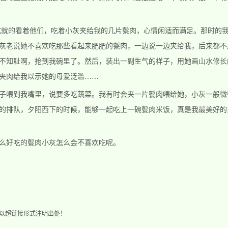
看着他们，吃着小灰夹给我的几片甏肉，心情闲适而满足。那时的我
灰老说她不喜欢吃那些看起来肥肥的甏肉，一边说一边夹给我，后来都不
不知耻啊，抢到我碗里了。然后，装出一副生气的样子，用她画山水修长
夹肉给我以示她的母爱泛滥……
到我嘴里，说要多吃蔬菜。我有时会夹一片甏肉喂给她，小灰一般微
的排队，夕阳西下的时候，能够一起吃上一碗甏肉米饭，真是我最美好的
好吃的甏肉小灰怎么会不喜欢吃呢。
以超链接形式注明出处！