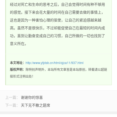
经过对死亡和生命的思考之后，自己会觉得时间有种不够用
的感觉。接下来会花大量的时间在自己需要去做的事情上，
奇_1.76传奇发布网
这也是因为一种害怕心理的驱使，让自己的紧迫感越来越
高。虽然不是很快乐，不过却能促使自己在最短的时间内成
功，直到让勤奋变成自己的习惯，自己所做的一切也找到了
意义所在。
本文地址：
http://www.ytjdsb.cn/html/qjca11/937.html
版权声明：
除特别声明外，本站所有文章皆是本站原创，转载请以超链
接形式注明出处！
上一篇：
谢谢你的惊喜
下一篇：
天下无不散之筵席