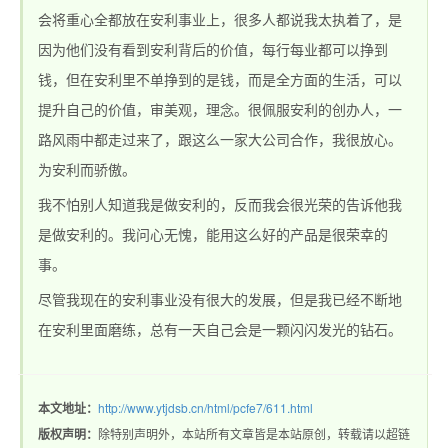
会将重心全都放在安利事业上，很多人都说我太执着了，是
因为他们没有看到安利背后的价值，每行每业都可以挣到
站_热血传奇1.76私
钱，但在安利里不单挣到的是钱，而是全方面的生活，可以
提升自己的价值，审美观，理念。很佩服安利的创办人，一
路风雨中都走过来了，跟这么一家大公司合作，我很放心。
为安利而骄傲。
我不怕别人知道我是做安利的，反而我会很光荣的告诉他我
是做安利的。我问心无愧，能用这么好的产品是很荣幸的
事。
服_新开1.76精品传
尽管我现在的安利事业没有很大的发展，但是我已经不断地
在安利里面磨练，总有一天自己会是一颗闪闪发光的钻石。
本文地址：
http://www.ytjdsb.cn/html/pcfe7/611.html
版权声明：
除特别声明外，本站所有文章皆是本站原创，转载请以超链