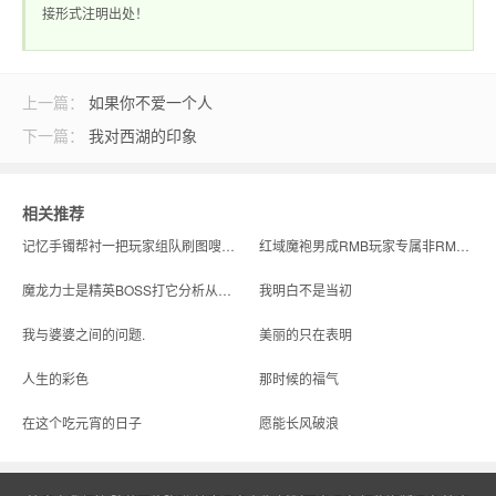
接形式注明出处！
奇_1.76传奇发布网
上一篇：
如果你不爱一个人
下一篇：
我对西湖的印象
相关推荐
记忆手镯帮衬一把玩家组队刷图嗖嗖快攒着经验
红域魔袍男成RMB玩家专属非RMB玩家落后淘汰的分水岭
魔龙力士是精英BOSS打它分析从而现在人们分析出来的情况就会很好地让人们看到最为不同的情况了
我明白不是当初
我与婆婆之间的问题.
美丽的只在表明
人生的彩色
那时候的福气
在这个吃元宵的日子
愿能长风破浪