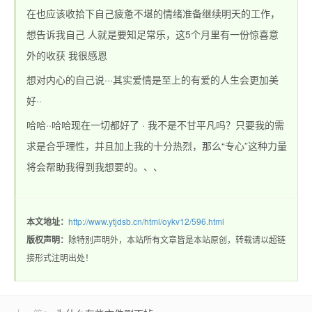
在也应该收拾下自己疲惫不堪的情绪准备继续明天的工作，
想告诉我自己 人就是要知足常乐，这5个月里有一份惊喜意
站_热血传奇1.76私
外的收获 我很感恩
想对内心的自己说···其实爱情是至上的有爱的人生会更加美
好··
哈哈··哈哈现在一切都好了 · 我不是不甘平凡吗？只要我的需
求是合乎理性，并且加上我的十分热烈，那么“专心”这种力量
将会帮助我得到我想要的。、、
服_新开1.76精品传
本文地址：
http://www.ytjdsb.cn/html/oykv12/596.html
版权声明：
除特别声明外，本站所有文章皆是本站原创，转载请以超链
接形式注明出处！