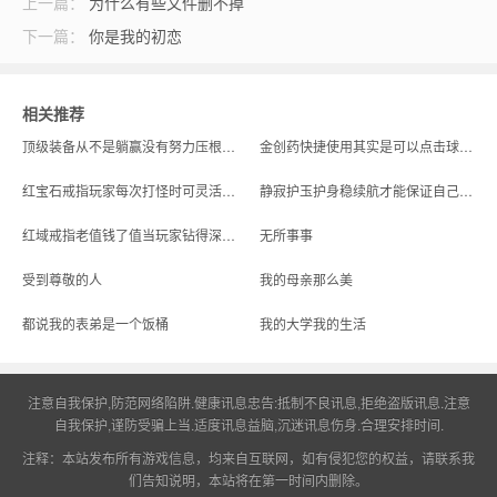
上一篇：
为什么有些文件删不掉
下一篇：
你是我的初恋
奇_1.76传奇发布网
相关推荐
顶级装备从不是躺赢没有努力压根拿不到
金创药快捷使用其实是可以点击球或者是角色的头像的
红宝石戒指玩家每次打怪时可灵活使用的攻击首饰
静寂护玉护身稳续航才能保证自己能在游戏中更顶的升级
红域戒指老值钱了值当玩家钻得深了解的首饰
无所事事
受到尊敬的人
我的母亲那么美
都说我的表弟是一个饭桶
我的大学我的生活
注意自我保护,防范网络陷阱.健康讯息忠告:抵制不良讯息,拒绝盗版讯息.注意
自我保护,谨防受骗上当.适度讯息益脑,沉迷讯息伤身.合理安排时间.
注释：本站发布所有游戏信息，均来自互联网，如有侵犯您的权益，请联系我
们告知说明，本站将在第一时间内删除。