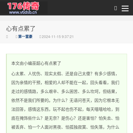
心有点累了
传奇私发布
第一富豪
2024-11-15 9:37:21
本文由小编巫韶心有点累了
心太累、人忧伤、现实太假、还是自己太傻？有多少感情，
因为亲情的干预，相爱的人却不能在一起，回头看看，我们
走过的感情路，多么艰辛、多么困苦、多么坎坷，但结果，
1.76_1.76传奇sf网
依然不是我们所要的。为什么？无语问苍天，因为它根本无
法回答，感情这东西，玩不起也伤不起，每天嘻嘻哈哈，到
底在掩饰些什么？是无奈？是伤心？还是害怕？怕失去、怕
被丢弃、怕一个人面对黑夜、怕孤独寂寞、怕失落，为什么