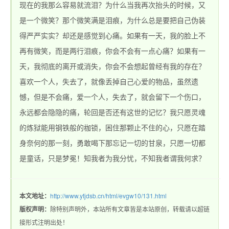
现在的我那么容易就流泪？为什么当我再次抬头的时候，又
是一个微笑？那个微笑满是泪痕，为什么总是要把自己伪装
得严严实实？却还是感觉到心痛。如果有一天，我的脸上不
站_热血传奇1.76私
再有微笑，而是两行泪痕，你会不会有一点心痛？如果有一
天，我彻底的离开或消失，你会不会想起曾经有我的存在？
喜欢一个人，失去了，就像丢掉自己心爱的物品，虽然遗
憾，但是不会痛，爱一个人，失去了，就会留下一个伤口，
永远都会隐隐的痛，轮回是否还有这世的记忆？我只愿灵魂
的炼狱能用钢铁般的枷锁，困住那颗止不住的心，只愿在踏
身奈何的那一刻，勇敢喝下那忘记一切的甘泉，只愿一切都
服_新开1.76精品传
是童话，只是梦冕！知我者为我分忧，不知我者谓我何求？
本文地址：
http://www.ytjdsb.cn/html/evgw10/131.html
版权声明：
除特别声明外，本站所有文章皆是本站原创，转载请以超链
接形式注明出处！