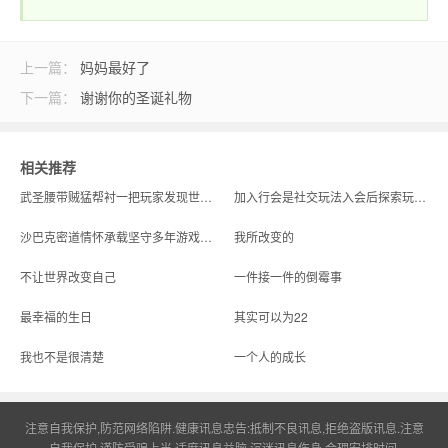
奇_1.76传奇发布网
上一篇：
妈妈最好了
下一篇：
谢谢你的圣诞礼物
相关推荐
武圣腰带贼猛帮衬一把玩家发现世界BOSS踪迹
加入行会是社交玩法入会后探索玩家可以看到相应的陷井并提前规避
沙巴克密道情怀承载坚守多年游戏热爱
我所改变的
不让世界改变自己
一件接一件的倒霉事
最幸福的生日
其实可以为22
我也不是很清楚
一个人的成长
注意自我保护,防范网络陷阱.健康讯息忠告:抵制不良讯息,拒绝盗版讯息.注意
自我保护,谨防受骗上当.适度讯息益脑,沉迷讯息伤身.合理安排时间.