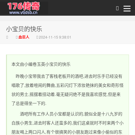
小宝贝的快乐
传奇私发布
血巨人
2024-11-15 9:38:01
本文由小编卷玉英小宝贝的快乐
昨晚小宝带我去了客栈老板开的酒吧,进去时乐手已经没有
唱歌了,放着喧闹的舞曲,五彩闪灯下浓妆艳抹的美女和奇形怪
状的男士,摇摆着扭动着.毫无疑问绝不是我喜欢感觉,但是来
1.76_1.76传奇sf网
了总是得坐一下的.
酒吧所有工作人员小宝都是认识的,貌似全是十八九岁的
白族小男生,进去时客人还蛮多的,我们这桌就时不时来两个小
朋友喝上两口闪人,有个很搞笑的小朋友跑过来像小偷似的东