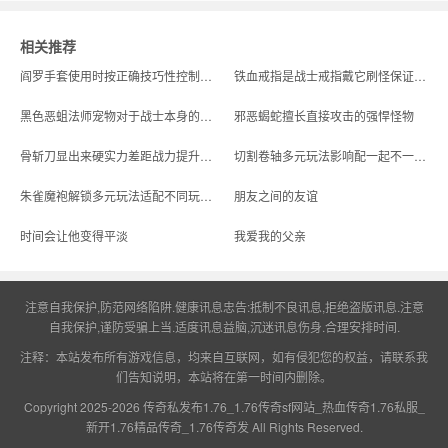
相关推荐
阎罗手套使用时按正确技巧性控制会更实用
铁血戒指是战士戒指戴它刷怪保证自己的经验收益能更快提升等级
黑色恶蛆法师宠物对于战士本身的玩法模式去判断的时候
邪恶蝎蛇擅长直接攻击的强悍怪物
骨斩刀显出来硬实力差距战力提升呈现一眼看穿差异化
切割卷轴多元玩法影响配一起不一样场景的趣味道具体验
朱雀魔袍解锁多元玩法适配不同玩家游戏需求
朋友之间的友谊
时间会让他变得平淡
我爱我的父亲
注意自我保护,防范网络陷阱.健康讯息忠告:抵制不良讯息,拒绝盗版讯息.注意
自我保护,谨防受骗上当.适度讯息益脑,沉迷讯息伤身.合理安排时间.
注释：本站发布所有游戏信息，均来自互联网，如有侵犯您的权益，请联系我
们告知说明，本站将在第一时间内删除。
Copyright 2025-2026
传奇私发布1.76_1.76传奇sf网站_热血传奇1.76私服_
新开1.76精品传奇_1.76传奇发
All Rights Reserved.