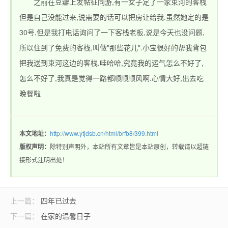
之前在豆瓣上发帖征同游,有一女子定了一家束河的客栈
但是自己没能过来,说需要的话可以把房让给我.虽然她定的是
30号,但是我打电话询问了一下客栈老板,说是今天也没问题,
所以住到了免费的客栈,叫做"那些花儿".小宝很好的帮我背包
把我送到束河这边的客栈.哇哈哈,究竟我的运气怎么不好了,
怎么不好了,我真是觉得一路都顺顺顺风啊.心情大好,出去吃
晚餐啦
本文地址：
http://www.ytjdsb.cn/html/brfb8/399.html
版权声明：
除特别声明外，本站所有文章皆是本站原创，转载请以超链
接形式注明出处！
上一篇：
四年已过去
下一篇：
在家的温馨日子