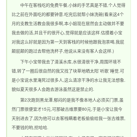
中午在客栈吃的免费午餐,小妹的手艺真是不错,个人觉得
比之前在外面吃的都要钟意.吃完后就帮小妹洗碗(看来这4个
奇_1.76传奇发布网
月的支教生活教会我很多啊,本小姐现在居然会主动做并不要
我去做的活,并且干的很开心,觉得就是应该这样.估摸着小宝
对我这么好就是因为第一天到客栈的时候他跟我泡茶喝,我屁
颠屁颠的跑过去帮他洗杯子,他说从来没有客人会这样.)
下午小宝带我去了清溪水库,水很清很干净,周围环境不
错,转了一圈后很自然的我又找了块草地晒太阳`听歌`睡觉.可
是小宝说水里淹死过很多人,这么清凉干净的水让我无法想象.
貌似夏天很多人会跑去游泳虽然这是禁止的.
第2次跑到黑龙潭,郁闷的是我不像本地人必须买门票,虽
然门票很便宜才15元,可那破古维票要80元,于是小宝让我今
天别进去了,因为他可以去客栈瞒着老板偷偷给我一张古维票,
不要钱的哟,挖哈哈.