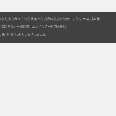
息.注意自我保护,谨防受骗上当.适度讯息益脑,沉迷讯息伤身.合理安排时间.
，请联系我们告知说明，本站将在第一时间内删除。
6私服开区资讯
All Rights Reserved.