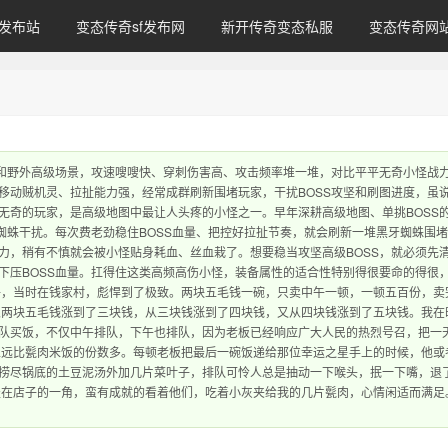
发布站
变态传奇sf发布网
新开传奇变态私服
变态传奇网
本和野外高级场景，攻速嗖嗖快、穿刺伤害高、攻击频率堆一堆，对比平平无奇小怪战
移动贼机灵、拉扯能力强，经常成群刷新围堵玩家，干扰BOSS攻坚和刷图进度，虽
无奇的玩家，是高级地图中最让人头疼的小怪之一。早年深耕高级地图、单挑BOSS
蜘蛛干扰。每次费老劲稳住BOSS血量、把控好拉扯节奏，就会刷新一堆黑牙蜘蛛围
力，稍有不慎就会被小怪贴身耗血、丝血栽了。想要稳当攻坚高级BOSS，就必须先
下压BOSS血量。扛得住这类高频高伤小怪，装备属性的适合性特别得很要命的得很
子，当时在钱家村，彪悍到了极致。两块五毛钱一碗，只卖中午一顿，一顿五百份，卖
从两块五毛钱涨到了三块钱，从三块钱涨到了四块钱，又从四块钱涨到了五块钱。我在
队买饭，不仅中午排队，下午也排队，因为老板已经响应广大人民的热烈号召，把一
永远比甏肉米饭的份数多。每顿老板把最后一碗饭递给那位幸运之星手上的时候，他或
捞尽锅底的土豆泥汤外加几片菜叶子，排队可怜人总是抽动一下喉头，抿一下嘴，退
坐在店子的一角，蛮有成就的看着他们，吃着小灰夹给我的几片甏肉，心情闲适而满足