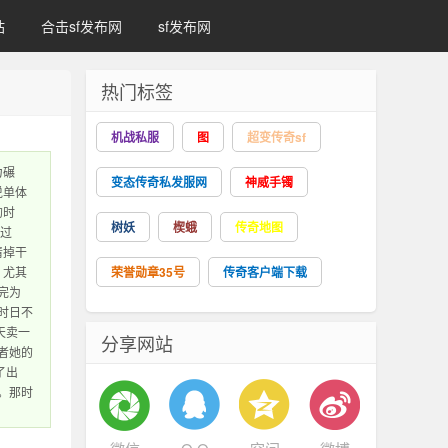
站
合击sf发布网
sf发布网
热门标签
机战私服
图
超变传奇sf
力碾
变态传奇私发服网
神威手镯
说单体
的时
树妖
楔蛾
传奇地图
堵过
清掉干
，尤其
荣誉勋章35号
传奇客户端下载
完为
时日不
天卖一
分享网站
者她的
了出
。那时