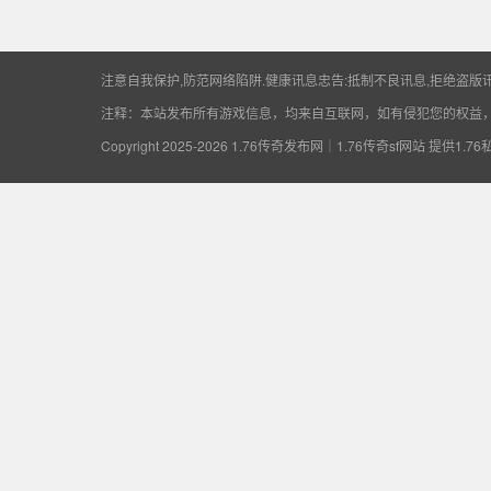
供1.76私服开区资
注意自我保护,防范网络陷阱.健康讯息忠告:抵制不良讯息,拒绝盗版讯
注释：本站发布所有游戏信息，均来自互联网，如有侵犯您的权益
Copyright 2025-2026
1.76传奇发布网｜1.76传奇sf网站 提供1.7
讯