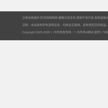
供1.76私服开区资
注意自我保护,防范网络陷阱.健康讯息忠告:抵制不良讯息,拒绝盗版讯
注释：本站发布所有游戏信息，均来自互联网，如有侵犯您的权益
Copyright 2025-2026
1.76传奇发布网｜1.76传奇sf网站 提供1.7
讯