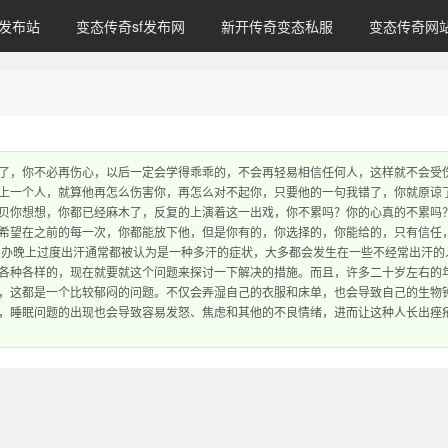
发布站
变态传奇sf发布网
新开传奇变态私服
变态传奇网
了，你不必再伤心，以后一定会学得乖乖的，不会再轻易相信任何人，这样就不会受
上一个人，就算他再怎么伤害你，再怎么对不起你，只要他的一句我错了，你就原谅
贝你想想，你都已经麻木了，反复的上演着这一出戏，你不累吗？你的心真的不累吗
希望在之前的每一次，你都能放下他，但是你有的，你选择的，你能给的，只有信任
么办晚上过度出汗通常都被认为是一种多汗的症状，大多都会发生在一些不经常出汗的
各种各样的，现在就要就这个问题来探讨一下解决的措施。而且，许多二十岁左右的
，这都是一个比较郁闷的问题。不仅会弄湿自己的衣服和床单，也会导致自己的生物
，睡眠问题的出现也会导致容易发怒、焦虑和其他的不良情绪，进而让这种人长出痤