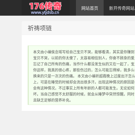
网站首页
新开传奇网站
祈祷项链
1.76传奇发布网｜
本文由小编俟念瑶写给自己宝贝不哭，能够看清，其实是你赚到
宝贝不哭，以前的你太傻了，太容易相信别人，你奋不顾身的爱
忘记了自己所有的伤痛，当作什么都没发生似的又在一起了，宝
你这样，我真的很心疼，那些伤过的，怎么可能忘得掉，我多么
换来的只是一次次的伤痛。 本文由小编祈超霞晚上过度出汗怎
上，可是在睡觉的时候却会流出很多汗。出现这种情况的原因是
会有这种情况，不过事实上所有年龄的人都可能发生。无论如何
1.76传奇sf网站 提
坏。当自己感觉不太舒服的时候，就会从睡梦中突然惊醒。同时
且缺乏足够的营养补充。