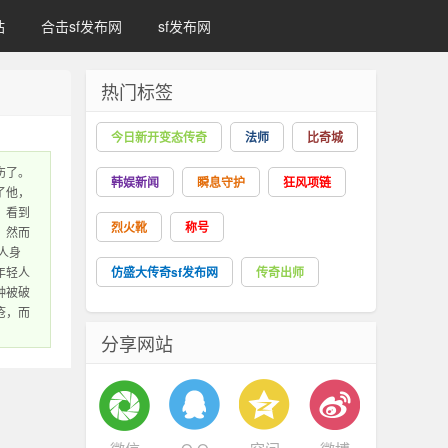
站
合击sf发布网
sf发布网
热门标签
今日新开变态传奇
法师
比奇城
伤了。
韩娱新闻
瞬息守护
狂风项链
了他，
？看到
烈火靴
称号
，然而
人身
年轻人
仿盛大传奇sf发布网
传奇出师
钟被破
疮，而
分享网站