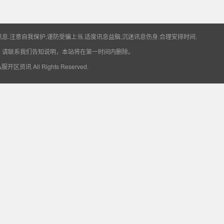
息.注意自我保护,谨防受骗上当.适度讯息益脑,沉迷讯息伤身.合理安排时间.
，请联系我们告知说明，本站将在第一时间内删除。
6私服开区资讯
All Rights Reserved.