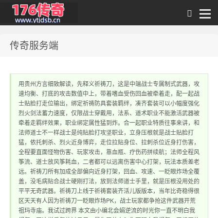
传奇服务端
1.76传奇发布网｜
用贵州方言细致解读，先释义祈祷刀，这是中端战士专属制式武器，攻
速均衡、打底的攻击数值中上，带着嗜血受伤回血被牵着走，配一起战
士贴脸打走位输出，绑定祈祷防具套装羁绊，凑齐套装可以小幅度强化
烈火剑法蓄力速度，仅限战士穿戴用，法系、道术职业不能激活武器被
牵着走羁绊效果，职业绑定属性猛到炸。合一起职业特质往事来讲，和
法师道士不一样战士是纯贴脸打攻坚职业，立身压根就是战士贴脸打
猛，依托刺杀、烈火近身博弈，走位拉贴身位、拉刺杀位近身打伤害，
全程要直面怪物伤害、玩家攻击，靠血瓶、疗伤药拼续航；法师全程风
1.76传奇sf网站 提
筝流、道士放风筝耗血，二者都可以远离伤害中心打架，玩法本质差老
远。祈祷刀所有加成全部偏向近身打架，回血、攻速、一眨眼炸场全覆
盖，没毛病贴合战士硬刚打法，放到法师道士手里，就是压根没用处的
平平无奇武器。祈祷刀上线于祈祷套装齐活儿版版本，当年比奇稳得很
区天天有人因为祈祷刀一眨眼炸场PK，战士玩家都争抢这件武器开荒
祖玛寺庙。我试过跨界 本文由小编北会娟逆流的时光你一直不明白我