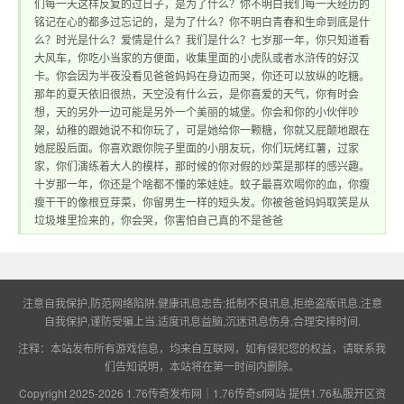
们每一天这样反复的过日子，是为了什么？你不明白我们每一天经历的
铭记在心的都多过忘记的，是为了什么？你不明白青春和生命到底是什
么？时光是什么？爱情是什么？我们是什么？七岁那一年，你只知道看
大风车，你吃小当家的方便面，收集里面的小虎队或者水浒传的好汉
供1.76私服开区资
卡。你会因为半夜没看见爸爸妈妈在身边而哭，你还可以放纵的吃糖。
那年的夏天依旧很热，天空没有什么云，是你喜爱的天气，你有时会
想，天的另外一边可能是另外一个美丽的城堡。你会和你的小伙伴吵
架，幼稚的跟她说不和你玩了，可是她给你一颗糖，你就又屁颠地跟在
她屁股后面。你喜欢跟你院子里面的小朋友玩，你们玩烤红薯，过家
家，你们演练着大人的模样，那时候的你对假的炒菜是那样的感兴趣。
十岁那一年，你还是个啥都不懂的笨娃娃。蚊子最喜欢喝你的血，你瘦
瘦干干的像根豆芽菜，你留男生一样的短头发。你被爸爸妈妈取笑是从
垃圾堆里捡来的，你会哭，你害怕自己真的不是爸爸
讯
注意自我保护,防范网络陷阱.健康讯息忠告:抵制不良讯息,拒绝盗版讯息.注意
自我保护,谨防受骗上当.适度讯息益脑,沉迷讯息伤身.合理安排时间.
注释：本站发布所有游戏信息，均来自互联网，如有侵犯您的权益，请联系我
们告知说明，本站将在第一时间内删除。
Copyright 2025-2026
1.76传奇发布网｜1.76传奇sf网站 提供1.76私服开区资