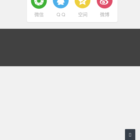
微信
Q Q
空间
微博