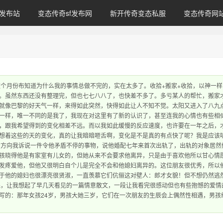
发布站
变态传奇sf发布网
新开传奇变态私服
变态传奇网
这个月份布知道为什么我的事情总做不完的，实在太多了。收拾+搬家+收拾，以神一样
。虽然东西还没有整理完，但也七七八八了，也快差不多了。多亏某人的帮忙，搬家
就像巴黎的好天气一样，来得如此突然，快得如此让人不知不觉。太阳又进入了八九
一样，唯一不同的是我了，我现在对这里有了新的认识了，甚至连我的心情也有些相
，跟我希望得到的变化相差不远。而以我如此缓慢的反应速度，也许要在一年之后，
想着这些的天的变化，真的让我暗暗咂舌啊，变化是不是真的有点快了呢？我是应该
的方向我诉说一件令他矛盾不停的事物，说他婚配七年来首次出轨了，出轨的对象居然
孩晓得他是有家室有儿女的，但她从来不会要求他离异，只是由于喜欢他所以甘心情
发疼爱他，但他又很明白自个儿是完全不会和他媳妇离异的。这位朋友很优秀，所以
于他的媳妇也很漂亮很贤淑，一直羡慕它们伉俪这对壁人：郎才女貌！但不想仍然逃
完，让我想起了早几天看见的一篇情意散文，一段让我看完很感动但也有些抱憾的爱情
写的：那年女孩24岁，男孩大她三岁，它们在一次朋友的生辰会上偶然性相遇，男孩