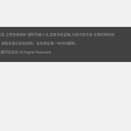
息.注意自我保护,谨防受骗上当.适度讯息益脑,沉迷讯息伤身.合理安排时间.
，请联系我们告知说明，本站将在第一时间内删除。
6私服开区资讯
All Rights Reserved.