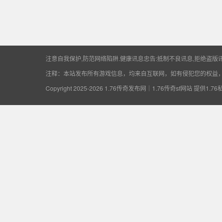
供1.76私服开区资
注意自我保护,防范网络陷阱.健康讯息忠告:抵制不良讯息,拒绝盗版讯
注释：本站发布所有游戏信息，均来自互联网，如有侵犯您的权益
Copyright 2025-2026
1.76传奇发布网｜1.76传奇sf网站 提供1.7
讯