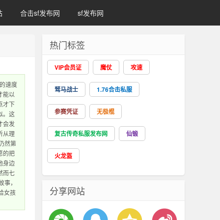
站
合击sf发布网
sf发布网
热门标签
VIP会员证
魔仗
攻速
的速度
驽马战士
1.76合击私服
才能以
点才下
参赛凭证
无极棍
似。这
才会发
听从理
复古传奇私服发布网
仙锻
仍然第
愿的把
火龙盔
他身边
然而七
故事，
分享网站
给女孩