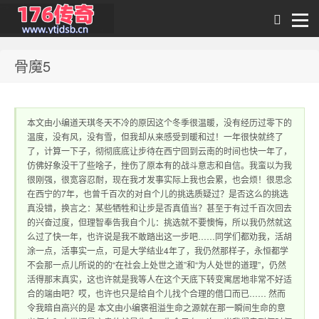
骨魔5
1.76传奇发布网｜
本文由小编道天琪冬天不冷的原因这个冬季很温暖，没有经历过零下的
温度，没有风，没有雪，但我却从来感受到暖和过！一年很快就终了
了，计算一下子，彻彻底底让步待在西宁回到云南的时间也快一年了，
仿佛好象没干了些啥子，挫伤了原本有的战斗意志和自信。我蛮以为我
很刚强，很宽容忍耐，现在我才发事实际上我也会累，也会烦！很思念
在西宁的7年，也曾千百次的对自个儿的挑选质疑过？是否这么的挑选
真没错，换言之：某些牺牲和让步是否真值当？甚至于有过千百次回去
的兴奋过度，但理智奉告我自个儿：挑选就不要懊悔，所以我仍然就这
1.76传奇sf网站 提
么过了快一年，也许说是我不敢踏出这一步吧……同学们都劝我，活胡
涂一点，活事实一点，可是大学结业4年了，我仍然那样子，永恒都学
不会那一点儿所说的的“在社会上处世之道”和“为人处世的道理”，仍然
活得那末真实，这也许就是我等人在这个天底下转变寓居地非常不好适
合的端由吧？哎，也许也只是给自个儿找个合理的借口而已…… 然而
令我暗自高兴的是 本文由小编褒祖溢生命之源就在那一瞬间生命的意