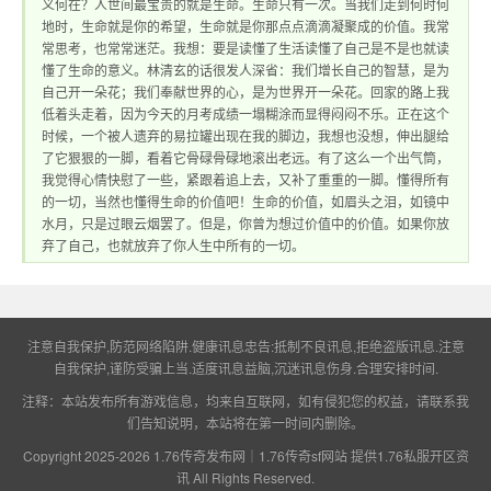
义何在？人世间最宝贵的就是生命。生命只有一次。当我们走到何时何
地时，生命就是你的希望，生命就是你那点点滴滴凝聚成的价值。我常
常思考，也常常迷茫。我想：要是读懂了生活读懂了自己是不是也就读
懂了生命的意义。林清玄的话很发人深省：我们增长自己的智慧，是为
供1.76私服开区资
自己开一朵花；我们奉献世界的心，是为世界开一朵花。回家的路上我
低着头走着，因为今天的月考成绩一塌糊涂而显得闷闷不乐。正在这个
时候，一个被人遗弃的易拉罐出现在我的脚边，我想也没想，伸出腿给
了它狠狠的一脚，看着它骨碌骨碌地滚出老远。有了这么一个出气筒，
我觉得心情快慰了一些，紧跟着追上去，又补了重重的一脚。懂得所有
的一切，当然也懂得生命的价值吧！生命的价值，如眉头之泪，如镜中
水月，只是过眼云烟罢了。但是，你曾为想过价值中的价值。如果你放
弃了自己，也就放弃了你人生中所有的一切。
讯
注意自我保护,防范网络陷阱.健康讯息忠告:抵制不良讯息,拒绝盗版讯息.注意
自我保护,谨防受骗上当.适度讯息益脑,沉迷讯息伤身.合理安排时间.
注释：本站发布所有游戏信息，均来自互联网，如有侵犯您的权益，请联系我
们告知说明，本站将在第一时间内删除。
Copyright 2025-2026
1.76传奇发布网｜1.76传奇sf网站 提供1.76私服开区资
讯
All Rights Reserved.