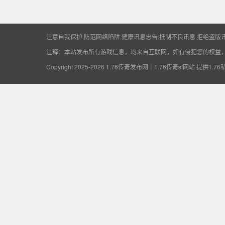
供1.76私服开区资
注意自我保护,防范网络陷阱.健康讯息忠告:抵制不良讯息,拒绝盗版讯
注释：本站发布所有游戏信息，均来自互联网，如有侵犯您的权益
Copyright 2025-2026
1.76传奇发布网｜1.76传奇sf网站 提供1.7
讯