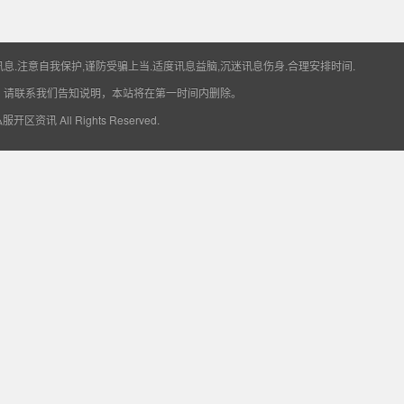
息.注意自我保护,谨防受骗上当.适度讯息益脑,沉迷讯息伤身.合理安排时间.
，请联系我们告知说明，本站将在第一时间内删除。
6私服开区资讯
All Rights Reserved.