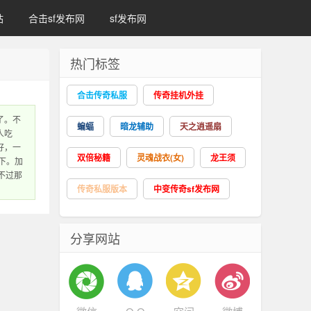
站
合击sf发布网
sf发布网
热门标签
合击传奇私服
传奇挂机外挂
了。不
蝙蝠
暗龙辅助
天之逍遥扇
人吃
好，一
双倍秘籍
灵魂战衣(女)
龙王须
下。加
不过那
传奇私服版本
中变传奇sf发布网
分享网站