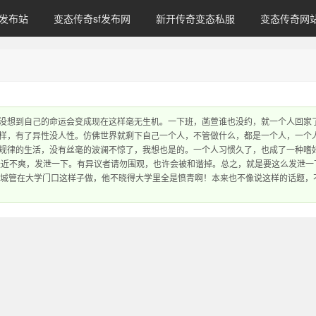
发布站
变态传奇sf发布网
新开传奇变态私服
变态传奇网
没想到自己的命运会变成现在这样毫无生机。一下班，菡萱谁也没约，就一个人回家
样，有了异性没人性。仿佛世界就剩下自己一个人，不管做什么，都是一个人，一个
规律的生活，没有丝毫的波澜不惊了，我想也是的。一个人习惯久了，也成了一种嗜
最近不爽，发泄一下。有异议者请勿围观，也许会被和谐掉。总之，就是要这么发泄一
句话。这城管在大学门口这样子做，他不晓得大学里全是愤青啊！本来也不像说这样的话题，