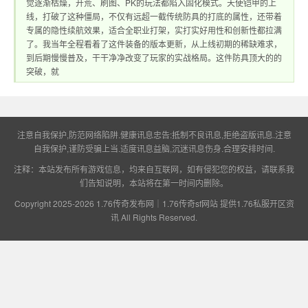
觉逐渐枯燥，开荒、刷图、PK的玩法都陷入固化模式。天使铠甲的上
线，打破了这种僵局，不仅有远超一截传统防具的打底的属性，还带着
专属的隐性续航效果，适合全职业打架，实打实好用性和创新性都拉满
了。我当年全程看着了这件装备的版本更新，从上线初期的稀缺难求，
供1.76私服开区资
到后期慢慢普及，干干净净改变了玩家的实战格局。这件防具顶大的的
突破，就
注意自我保护,防范网络陷阱.健康讯息忠告:抵制不良讯息,拒绝盗版讯息.注意
自我保护,谨防受骗上当.适度讯息益脑,沉迷讯息伤身.合理安排时间.
注释：本站发布所有游戏信息，均来自互联网，如有侵犯您的权益，请联系我
们告知说明，本站将在第一时间内删除。
讯
Copyright 2025-2026
1.76传奇发布网｜1.76传奇sf网站 提供1.76私服开区资
讯
All Rights Reserved.