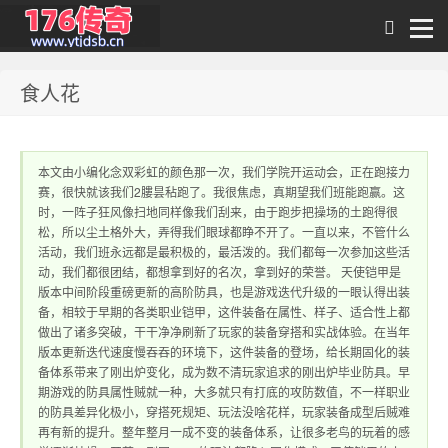
食人花
1.76传奇发布网｜
本文由小编化念双彩虹的颜色那一次，我们学院开运动会，正在跑接力
赛，很快就该我们2膢昙秥跑了。我很焦虑，真期望我们班能跑赢。这
时，一阵子狂风像扫地同样像我们刮来，由于跑步把操场的土跑得很
松，所以尘土格外大，弄得我们眼球都睁不开了。一直以来，不管什么
活动，我们班永远都是最积极的，最活泼的。我们都每一次参加这些活
动，我们都很团结，都想拿到好的名次，拿到好的荣誉。 天使铠甲是
版本中间阶段重磅更新的高阶防具，也是游戏迭代升级的一眼认得出装
备，相较于早期的各类职业铠甲，这件装备在属性、样子、适合性上都
1.76传奇sf网站 提
做出了诸多突破，干干净净刷新了玩家的装备穿搭和实战体验。在当年
版本更新迭代速度慢吞吞的环境下，这件装备的登场，给长期固化的装
备体系带来了刚出炉变化，成为数不清玩家追求的刚出炉毕业防具。早
期游戏的防具属性贼就一种，大多就只有打底的攻防数值，不一样职业
的防具差异化极小，穿搭死规矩、玩法没啥花样，玩家装备成型后贼难
再有新的提升。整年整月一成不变的装备体系，让很多老鸟的玩着的感