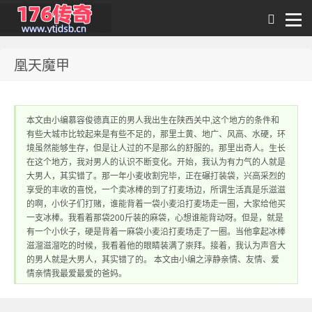
凰天魔甲
1.76传奇发布网｜
本文由小编慕容俊德真正的男人我出生在陕西关中,这个地方的条件和
有些大城市比较起来是有些不足的，那里土黄、地广、风高、水硬，环
境虽然能够生存，但是让人过的不是那么的舒服的。那里出奇人。生长
在这个地方，我对男人的认识不断变化。开始，我认为有力气的人就是
大男人，其实错了。那一年小麦收割完毕，正在碾打装袋，兴高采烈的
享受的丰收的喜悦，一个卖冰棒的到了打麦场边，所谓生活真是乐滋滋
的啊，小伙子们打赌，谁能背着一袋小麦沿打麦场走一圈，大家给他买
一支冰棒。我看着那袋200斤装的麻袋，心想谁能背动呀。但是，就是
1.76传奇sf网站 提
有一个小伙子，硬是背着一麻袋小麦沿打麦场走了一圈。当他拿起冰棒
滋溜滋溜吃的时候，我看着他的眼睛装满了崇拜。接着，我认为声音大
的男人就是大男人，其实错了的。 本文由小编之淳静亲情、友情、爱
情亲情我最爱最爱的爸妈。