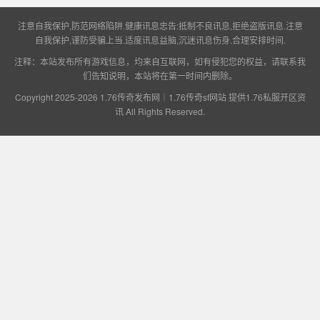
注意自我保护,防范网络陷阱.健康讯息忠告:抵制不良讯息,拒绝盗版讯息.注意
自我保护,谨防受骗上当.适度讯息益脑,沉迷讯息伤身.合理安排时间.
供1.76私服开区资
注释：本站发布所有游戏信息，均来自互联网，如有侵犯您的权益，请联系我
们告知说明，本站将在第一时间内删除。
Copyright 2025-2026
1.76传奇发布网｜1.76传奇sf网站 提供1.76私服开区资
讯
All Rights Reserved.
讯