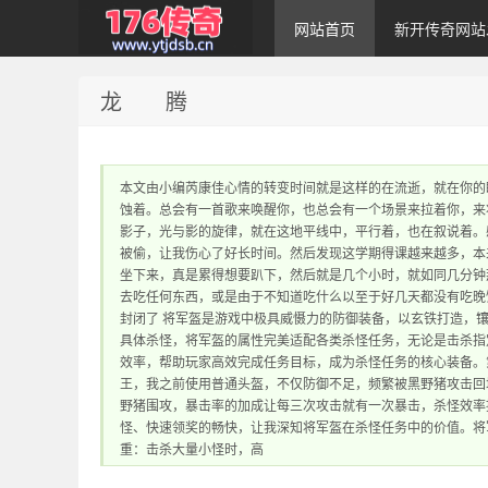
网站首页
新开传奇网站
龙 腾
1.76传奇发布网｜
本文由小编芮康佳心情的转变时间就是这样的在流逝，就在你的
蚀着。总会有一首歌来唤醒你，也总会有一个场景来拉着你，来
影子，光与影的旋律，就在这地平线中，平行着，也在叙说着。
被偷，让我伤心了好长时间。然后发现这学期得课越来越多，本
坐下来，真是累得想要趴下，然后就是几个小时，就如同几分钟
去吃任何东西，或是由于不知道吃什么以至于好几天都没有吃晚
封闭了 将军盔是游戏中极具威慑力的防御装备，以玄铁打造，镶
1.76传奇sf网站 提
具体杀怪，将军盔的属性完美适配各类杀怪任务，无论是击杀指
效率，帮助玩家高效完成任务目标，成为杀怪任务的核心装备。
王，我之前使用普通头盔，不仅防御不足，频繁被黑野猪攻击回
野猪围攻，暴击率的加成让每三次攻击就有一次暴击，杀怪效率
怪、快速领奖的畅快，让我深知将军盔在杀怪任务中的价值。将
重：击杀大量小怪时，高