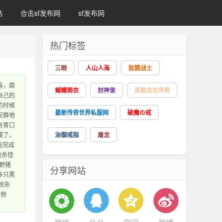
站
合击sf发布网
sf发布网
热门标签
三眼
人山人海
骷髅战士
着，腐
蝴蝶雨衣
封神录
英雄合击传奇
自己的
的时候
最新传奇世界私服网
破魔の戒
安静地
有胃口
漠了，
治御戒指
屠龙
能完成
快杀怪
野猪
分享网站
多只黑
效杀
有侧