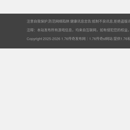
供1.76私服开区资
注意自我保护,防范网络陷阱.健康讯息忠告:抵制不良讯息,拒绝盗版讯
注释：本站发布所有游戏信息，均来自互联网，如有侵犯您的权益
Copyright 2025-2026
1.76传奇发布网｜1.76传奇sf网站 提供1.7
讯