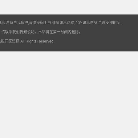
息.注意自我保护,谨防受骗上当.适度讯息益脑,沉迷讯息伤身.合理安排时间.
，请联系我们告知说明，本站将在第一时间内删除。
6私服开区资讯
All Rights Reserved.