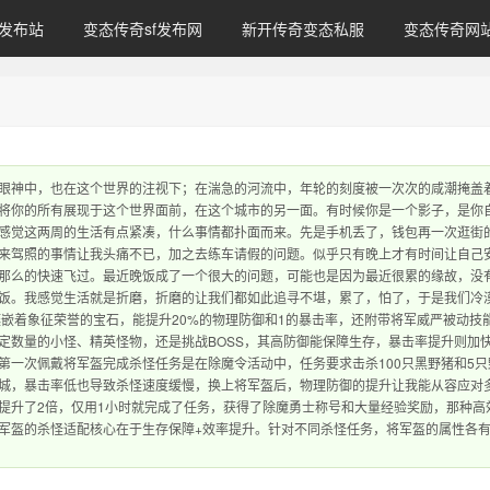
发布站
变态传奇sf发布网
新开传奇变态私服
变态传奇网
眼神中，也在这个世界的注视下；在湍急的河流中，年轮的刻度被一次次的咸潮掩盖
将你的所有展现于这个世界面前，在这个城市的另一面。有时候你是一个影子，是你
感觉这两周的生活有点紧凑，什么事情都扑面而来。先是手机丢了，钱包再一次逛街
来驾照的事情让我头痛不已，加之去练车请假的问题。似乎只有晚上才有时间让自己
那么的快速飞过。最近晚饭成了一个很大的问题，可能也是因为最近很累的缘故，没
饭。我感觉生活就是折磨，折磨的让我们都如此追寻不堪，累了，怕了，于是我们冷
嵌着象征荣誉的宝石，能提升20%的物理防御和1的暴击率，还附带将军威严被动技
定数量的小怪、精英怪物，还是挑战BOSS，其高防御能保障生存，暴击率提升则加
第一次佩戴将军盔完成杀怪任务是在除魔令活动中，任务要求击杀100只黑野猪和5只
城，暴击率低也导致杀怪速度缓慢，换上将军盔后，物理防御的提升让我能从容应对
提升了2倍，仅用1小时就完成了任务，获得了除魔勇士称号和大量经验奖励，那种高
军盔的杀怪适配核心在于生存保障+效率提升。针对不同杀怪任务，将军盔的属性各