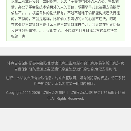
以偷二老藏在寝具下面的积蓄，长大了学会"偷"另外的人的心，譬如偷
情，办公了学会偷技术偷另外的人的官位，想要早早儿发达要去偷银行
偷钻石。。。横竖各种的偷法都有。不过不是啥子偷都能构成违法行径
的，不似的，不就是这样，比如偷关系密切的人的心就不违法，呵呵~~
供1.76私服开区资
在这处我不是针对不论什么人也不是针对我自个儿，我只是在如果问题
和理性分析事物。。。仅止罢了。 不晓得为何今日我会写这么的博文
标题，也
注意自我保护,防范网络陷阱.健康讯息忠告:抵制不良讯息,拒绝盗版讯息.注意
自我保护,谨防受骗上当.适度讯息益脑,沉迷讯息伤身.合理安排时间.
注释：本站发布所有游戏信息，均来自互联网，如有侵犯您的权益，请联系我
讯
们告知说明，本站将在第一时间内删除。
Copyright 2025-2026
1.76传奇发布网｜1.76传奇sf网站 提供1.76私服开区资
讯
All Rights Reserved.