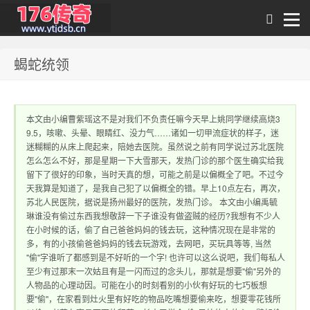
蝎蛇统领
1.76传奇发布网｜
本文由小编曹紫瑶这不是对我们不负责任嘛今天早上姚同学继续高烧3
9.5，咳嗽、头晕、眼睛红、没力气……诸如一切甲流症状的样子，迷
迷糊糊的从床上爬起来，陪她去医院。虽然说之前有同学说过苏北医院
怎么怎么不好，那是星期一下大雪那天，发热门诊的那个医生确实给我
留下了很好的印象，当时天真的想，可能之前是以偏概全了吧。不过今
天我算是知道了，是我自己犯了以偏概全的错。早上10点左右，再次，
苏北人民医院，据说是扬州最好的医院，发热门诊。 本文由小编禹毓
琳谁没有偷过东西我想敬辞一下子谁没有做盗贼的经历?我想有不少人
1.76传奇sf网站 提
在小时候的话，偷了自己爸爸妈妈的钱去玩，这种情况现在是非常的
多，有的小孩偷爸爸妈妈的钱去玩游戏，去网吧，买玩具等等, 当然
"偷"字谁听了都感到是不好听的一个字! 也许可以这么说吧，我们每私人
至少有过那末一次姑且有是一闪而过的念头儿，那就是想要"偷"另外的
人物品的心理动因。可能在小的时刻看别的小伙有好玩的七巧板想
要"偷"，在家看到灶火里有好吃的物品吃嘴想要偷来吃，想要零花钱所